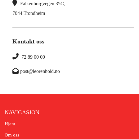

Falkenborgvegen 35C,
7044 Trondheim
Kontakt oss

72 89 00 00

post@leorenhold.no
NAVIGASJON
Hjem
Om oss