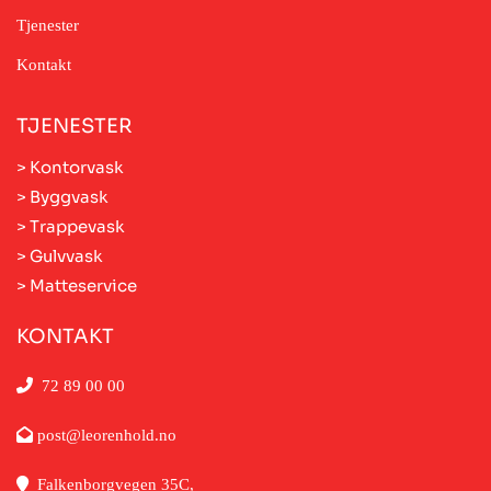
Tjenester
Kontakt
TJENESTER
> Kontorvask
> Byggvask
> Trappevask
> Gulvvask
> Matteservice
KONTAKT

72 89 00 00

post@leorenhold.no

Falkenborgvegen 35C,