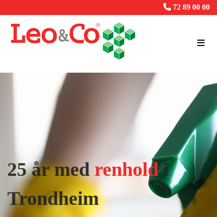

72 89 00 00
25 år med
renhold
i
Trondheim